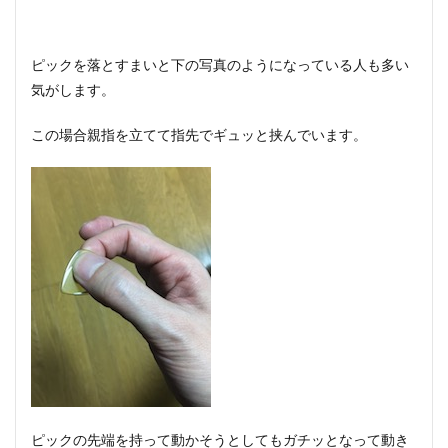
見て
いき
まし
ピックを落とすまいと下の写真のようになっている人も多い
ょ
う！
気がします。
3
この場合親指を立てて指先でギュッと挟んでいます。
ピッ
クを
弦に
当て
る角
度で
も変
わ
る！
ピックの先端を持って動かそうとしてもガチッとなって動き