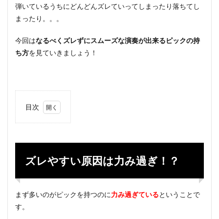
弾いているうちにどんどんズレていってしまったり落ちてし
まったり。。。
今回は
なるべくズレずにスムーズな演奏が出来るピックの持
ち方
を見ていきましょう！
目次
1
ズレや
すい原
因は力
み過
ズレやすい原因は力み過ぎ！？
ぎ！？
2
お勧
まず多いのがピックを持つのに
力み過ぎている
ということで
めの
す。
持ち
方を