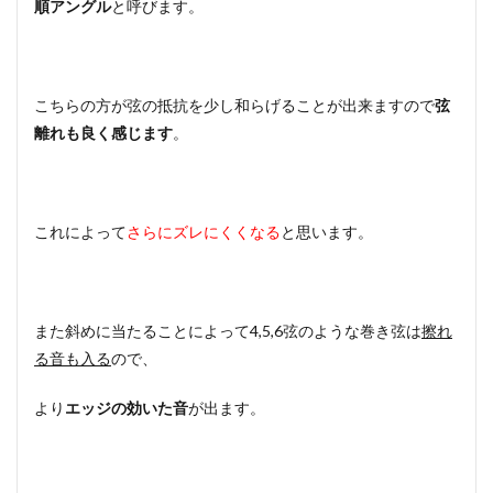
順アングル
と呼びます。
こちらの方が弦の抵抗を少し和らげることが出来ますので
弦
離れも良く感じます
。
これによって
さらにズレにくくなる
と思います。
また斜めに当たることによって4,5,6弦のような巻き弦は
擦れ
る音も入る
ので、
より
エッジの効いた音
が出ます。