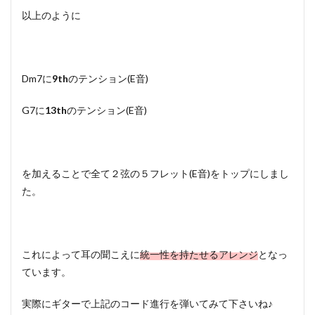
以上のように
Dm7に
9th
のテンション(E音)
G7に
13th
のテンション(E音)
を加えることで全て２弦の５フレット(E音)をトップにしまし
た。
これによって耳の聞こえに
統一性を持たせるアレンジ
となっ
ています。
実際にギターで上記のコード進行を弾いてみて下さいね♪