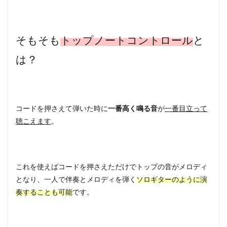
そもそも
トップノートコントロール
と
は？
コードを押さえて弾いた時に
一番高く鳴る音
が
一番目立って
聴こえます
。
これを使えばコードを押さえただけでトップの音がメロディ
となり、一人で伴奏とメロディを弾く
ソロギターのように演
奏することも可能
です。