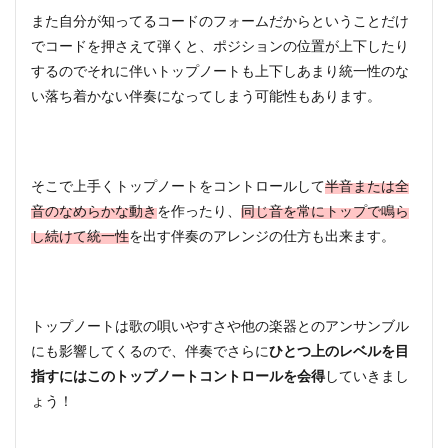
また自分が知ってるコードのフォームだからということだけ
でコードを押さえて弾くと、ポジションの位置が上下したり
するのでそれに伴いトップノートも上下しあまり統一性のな
い落ち着かない伴奏になってしまう可能性もあります。
そこで上手くトップノートをコントロールして
半音または全
音のなめらかな動き
を作ったり、
同じ音を常にトップで鳴ら
し続けて統一性
を出す伴奏のアレンジの仕方も出来ます。
トップノートは歌の唄いやすさや他の楽器とのアンサンブル
にも影響してくるので、伴奏でさらに
ひとつ上のレベルを目
指すにはこのトップノートコントロールを会得
していきまし
ょう！